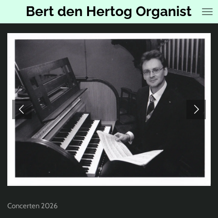
Bert den Hertog Organist
Ga
direct
naar
de
hoofdinhoud
Concerten 2026